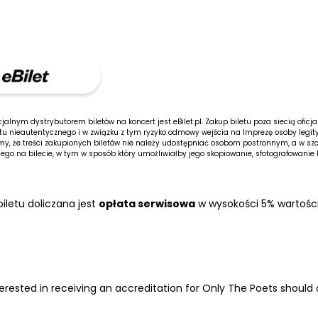
jalnym dystrybutorem biletów na koncert jest eBilet.pl. Zakup biletu poza siecią oficj
tu nieautentycznego i w związku z tym ryzyko odmowy wejścia na Imprezę osoby legit
y, że treści zakupionych biletów nie należy udostępniać osobom postronnym, a w sz
go na bilecie, w tym w sposób który umożliwiałby jego skopiowanie, sfotografowanie lu
iletu doliczana jest
opłata serwisowa
w wysokości 5% wartości 
erested in receiving an accreditation for Only The Poets shoul