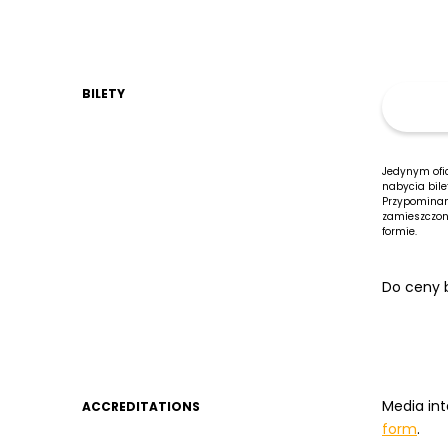
BILETY
Jedynym ofic
nabycia bile
Przypominam
zamieszczone
formie.
Do ceny b
Media int
ACCREDITATIONS
form
.