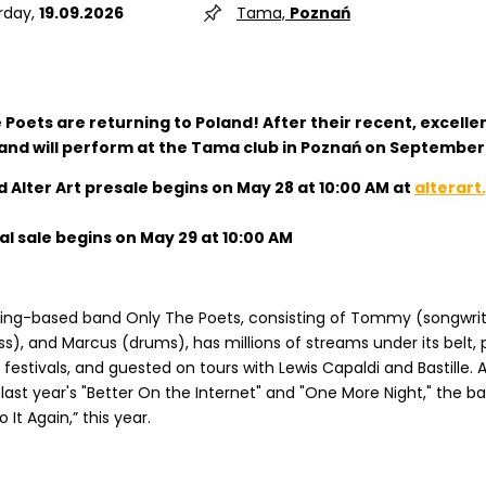
rday,
19.09.2026
Tama,
Poznań
 Poets are returning to Poland! After their recent, excell
band will perform at the Tama club in Poznań on September 
ed Alter Art presale begins on May 28 at 10:00 AM at
alterart
al sale begins on May 29 at 10:00 AM
ing-based band Only The Poets, consisting of Tommy (songwrite
s), and Marcus (drums), has millions of streams under its belt
festivals, and guested on tours with Lewis Capaldi and Bastille. Af
 last year's "Better On the Internet" and "One More Night," the 
o It Again,” this year.