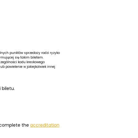
alnych punktów sprzedaży rodzi ryzyko
ymującej się takim biletem.
czególności kodu kreskowego
b powielenie w jakiejkolwiek innej
biletu.
d complete the
accreditation