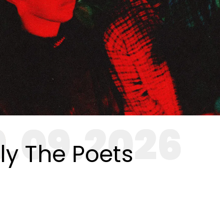
9.09.2026
ly The Poets