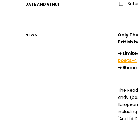
Satu
DATE AND VENUE
Only The
NEWS
British 
➡️ Limit
poets-4
➡️ Gener
The Read
Andy (bas
European 
including
"And I'd D