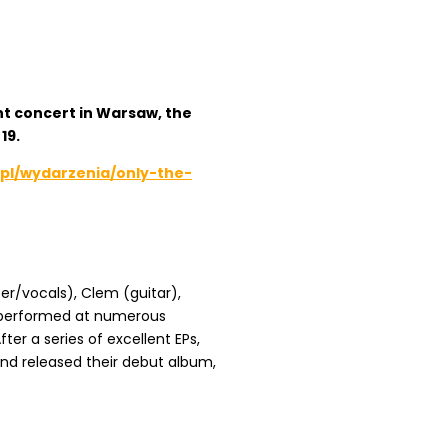
ent concert in Warsaw, the
19.
.pl/wydarzenia/only-the-
r/vocals), Clem (guitar),
, performed at numerous
ter a series of excellent EPs,
band released their debut album,